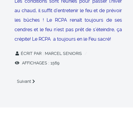
Les conditions sont réunies pour passer l’hiver
au chaud, il suffit d’entretenir le feu et de prévoir
les bûches ! Le RCPA renaît toujours de ses
cendres et le feu n’est pas prêt de s’éteindre, ça
crépite! Le RCPA a toujours en le Feu sacré!
ÉCRIT PAR :
MARCEL SENIORIS
AFFICHAGES : 1569
Article suivant : A la croisée des chemins
Suivant