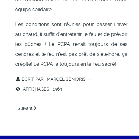
équipe solidaire.
Les conditions sont réunies pour passer l’hiver
au chaud, il suffit d’entretenir le feu et de prévoir
les bûches ! Le RCPA renaît toujours de ses
cendres et le feu n’est pas prêt de s’éteindre, ça
crépite! Le RCPA a toujours en le Feu sacré!
ÉCRIT PAR :
MARCEL SENIORIS
AFFICHAGES : 1569
Article suivant : A la croisée des chemins
Suivant