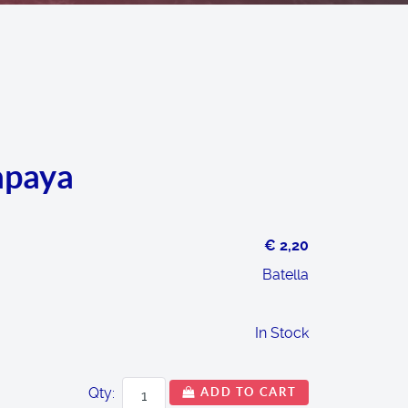
apaya
€ 2,20
Batella
In Stock
Qty:
ADD TO CART