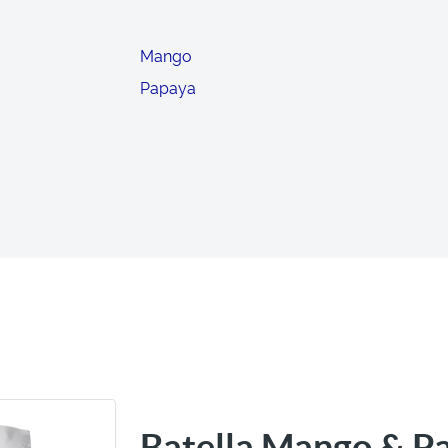
Mango
Papaya
Batella Mango & P