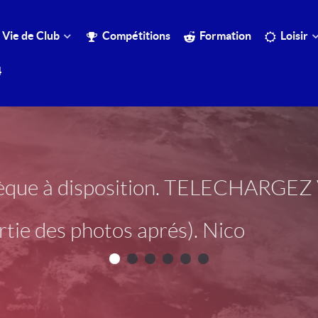
Vie de Club
Compétitions
Formation
Loisir
4
otèque à disposition. TELECHARG
tie des photos aprés). Nico